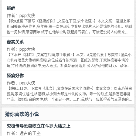
了？江须昂很轻地笑了笑：是吗。从深山回去后,风儿甚是喧嚣的一天,咖啡厅,
暗恋他班上那个帅学霸。第一次。她递来一封情书。徐周决轻啧一声：找学霸
挑衅
美式与浓缩,江须昂西装革履坐在她对面,皮笑肉不笑：未婚妻？覃缓：……如胶
是吧,要我帮你塞抽屉？第二次。她将早餐放在他桌上。徐周决不耐烦：给学霸
似漆？相敬如宾？……覃缓扭头就跑。食用指南：1.花瓶小公主的成长日记2.
是吧,要我帮你给？第三次。她带来上课笔记。徐周决：谈论学习是吧,要我帮你
作者：ppp大侠
男主是成熟的暗恋,非无条件的暗恋。3、双c,1v1。——预收《台上为他疯狂》
问？后来,徐周决看着她,心中杂念滋生。他拿着最开始的情书,命令道：撕掉。
【晚9点更,下篇写《怪癖好你》,文案在下面,求个收藏~】本文文案：温迎上学
——文案：暗黑系顶流大佬VS戏精财迷搞笑女#先婚后爱丨顶流大佬隐婚对象
宁昔时没动：要不你拆开念念？信封抬头的徐字,刺瞎他的狗眼。徐周决：……
期间兼职漫画作者,多年来,第一次在现实中看见比纸片人还要惊艳的长相。她对
竟是搞笑女#杜桑作为某搞笑综艺常驻艺人,应导演要求扮演花痴人设。花痴对
——《吃自己的醋,但他不知道》1、he,1v12、校园甜文,成年前没有任何感情
他一见钟情,暗恋两年,终于在他毕业时鼓起勇气表白。可惜还没将人约出来,就
象是盛昭,没问题吧？她看着自家老公的照片,默了默：……行吧。节目主持人
和亲密描写。************预收《他针对我》***********文案：一群工作在深山
被扼杀在摇篮中。谁？陈弛让抬起懒厌的薄眼皮,丝毫不在意地嗤笑一声,不去,
cue她是盛昭粉丝,她一时嘴快：当什么粉丝啊,要当就当老婆。没一人放在心上,
虚实关系
的男人队里,来了位漂亮娇气的千金关系户。队长嗤了一声,嫌弃:三天,她绝对吃
不熟。我们根本不是一个世界的人。温迎伤心欲绝心灰意冷,一代纯爱漫转战无
全场观众和嘉宾捧腹大笑。直到某一天,盛昭公开结婚证。网友：？？？网友：
不了这苦,哭着要回去。队员：要是她坚持下来了呢？队长：我拿头倒吊。三个
cp热血悬疑游戏漫。谁知情场失意画场得意,漫画一不小心爆火了。-再见面是
作者：ppp大侠
……网友：！！！#不是粉丝是老婆##我以为是玩笑,没想到是真话##我酸了,国
月后,队员们眼睁睁看见不屑一顾的队长将漂亮姑娘压在小黑屋里亲。队员
漫画电影版开机,因版权费过高成为圈内神级IP。聚会上温迎躲在角落喝酒,影视
【下本开《挑衅》,文案在后面,求个收藏~】本文：#先婚后爱丨苏爽甜#温柔小
名老公是她真老公#网友：小丑竟是我自己。-杜桑年少不懂事,偷说盛昭的坏话,
们：？还无情将门关上：滚出去。队员们：……-她叛逆期到了,来这儿忤逆她
方带了一人过来,问她是否愿意出售游戏版权。陈弛让懒散地坐在她身旁,带着志
心机vs暗黑大佬初见盛昭,这位成名作能写满一张纸的影帝,于家族盛宴中清冷一
被他听见了。我需要一位妻子帮我获得家族遗产,如果这个人不喜欢我,那就更好
爸来着。原本只想待三个月。等她爹示弱,求她回家继承家业。然后发现自己走
在必得的眉眼,和张扬侵蚀的气息。谈谈？温迎甚至不敢抬头,只得撇开眼,小声
角,持杯浅酌,低眉阅书,无人敢扰。杜桑站着角落,听旁人妒忌他的财力、忌惮他
了。两人签署为期五年的结婚合约。杜桑台上为他疯狂,台下离他两丈。后来,他
不了了……千金甜妹糙汉帅逼
回：不了,我们不和。宴会散场,两人于昏暗角落偶遇。陈弛让将她逼在角落,眼
的个性,只觉得遥不可及。当听见盛昭急需一名妻子的时候,她内心一动,忽然觉
手持杜桑,一点一点掰断翠绿的根茎,目光沉郁,嘴角笑意冰凉：到底怎么才会喜
怪癖好你
尾深邃缱绻,尾音微微蛊惑：哪里不和,我得罪你了？……-后来,陈弛让将她扣在
得自己又行了。盛昭看着腿上坐着人,问：你到底什么意思？……想你娶我的意
欢我？她：……怎么办,她好害怕,但她只喜欢他的钱。
怀里,低声轻哄：我们不和？昨晚也觉得不合？火葬场掉马校服到婚纱乖乖女
思。她轻咽唾沫。他欣赏着她拙劣的演技,和颤动的双肩,忽然笑了：可以。-杜
作者：ppp大侠
VS帅痞拽王漫画作者VS游戏设计师———预收《怪癖好你》———文案：周
桑作为某搞笑综艺常驻嘉宾,应导演要求扮演追星人设。追星对象是盛昭,没问题
【晚9点日更。下本写《乱套》,文案在后面求个收藏~】本文文案：周南珞肤白
南珞肤白貌美,家境优越,为人温柔,从小到大都是公认的女神。唯一的缺点,是脸
吧？她看着自家老公的照片,默了默：……行吧。节目主持人cue她是盛昭粉丝,
貌美,家境优越,性格温和,从小到大都是公认的女神。唯一的缺点,是脸盲症非常
盲症非常严重。给她告白的男性,她一个都记不住。工作后,她与一位长得英气又
她一时嘴快：当什么粉丝啊,要当就当老婆。没一人放在心上,全场观众和嘉宾捧
严重。给她告白的男性,她一个都记不住。工作后,她与一位长得英气又漂亮的美
漂亮的美女合租,惊喜地发现：姐姐,我竟然能记住你的样子！两人朝夕相处,坦
腹大笑,说她痴心妄想。直到某场拍戏结束后,所有人看见盛昭俯下身子,将她酸
女合租,惊喜地发现：姐姐,我竟然能记住你的样子！两人朝夕相处,坦诚相待,相
诚相待,相互照顾,关系亲密得躺在一张床上聊夜话。直到有一天,她误打误撞进
肿胀的小腿放在自己身上,慢悠悠地揉捏着。吃瓜群众：……？#原以为是搞笑
互照顾,关系亲密得躺在一张床上聊夜话。直到有一天,她误打误撞进了卫生间,
猜你喜欢的小说
了卫生间,美女姐姐短发及额,胸前一马平川,腹肌与人鱼线蔓延至裤缘。裴景以
梗,没想到是真话#1、晚9点日更。2、双c,he。——预收文《挑衅》——文案：
美女姐姐短发及额,胸前一马平川,腹肌与人鱼线蔓延至裤缘。裴景以淡定地洗着
淡定地洗着假发,轻瞥她一眼：怎么了？又忘拿卫生巾了？周南珞：……-裴景
他要毕业了,温迎心思惴惴,想要在毕业季,对暗恋两年的男生告白。可惜还没说
假发,轻瞥她一眼：怎么了？又忘拿卫生巾了？周南珞：……-裴景以在高中那
以在高中那年喜欢上一个人,为她做那么多,换来一句不合适就算了,甚至第二天
究极传导恐兽屹立在斗罗大陆之上
出口,就被扼杀在摇篮中。喜欢我？陈弛让抬起懒厌的薄眼皮,瞳孔肆意,尾音却
年喜欢上一个人,为她做那么多,换来一句不合适就算了,甚至第二天就被她忘在
就被她忘在脑后。她不记得答应他的事,甚至不记得他的样子。为了报复她的心
因疑惑而上扬。有没有可能,我和她不是一个世界的人？温迎伤心欲绝心灰意冷,
脑后。她不记得答应他的事,甚至不记得他的样子。为了报复她的心狠,裴景以计
作者：远古的王座
狠,裴景以计划了三件事：1努力变得和她一样好看。2努力变得和她一样有钱。