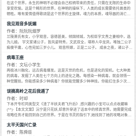
一代纯爱漫画家转战无cp热血悬疑游戏漫。谁知情场失意画场得意,漫画一不小
划了三件事：1努力变得和她一样好看。2努力变得和她一样有钱。3努力变得
在这个世界，永生的神明不必理会自己权柄带来的责任，只需在无限的生命中
3努力变得和她一样心狠。前两件他都做得很出色,唯有这第三件,从来没成功
心爆火了。-他关注这本很火的游戏漫画很久了,作为忠实粉丝,多次让下属联系
和她一样心狠。前两件他都做得很出色,唯有这第三件,从来没成功过。-裴景以
享受欢愉。这是个畸形的世界，在神明的操纵下，人类的成长需要依托兽类的
过。-裴景以有两个怪癖：是一个是女装,一个是她。清冷病娇VS脸盲女神男暗
作者,商谈版权问题。却一直惨遭拒绝。看不起我的价格？陈弛让轻皱眉头,姿态
有两个怪癖：是一个是女装,一个是她。暴露后,他将人禁锢在床上,气息如冰凉
牺牲。唯有爱情值得歌颂是这个世界的主旋律。魂力的本质，魂导器的消亡，
恋女。甜的。
慵懒又张扬,我很有诚意,一切好商量。抱歉老板,人家不是看不起价格。那是什
的蛇信,将她吞没：怎么不睡我腿上了？嗯？清冷病娇VS脸盲女神男暗恋女。
魂环的作用，魂兽与人类的关系，这一切都没掩埋在时间的黄沙之下。那么，
么？人家是看不起你。？-后来,他将她抱在电脑桌前,指尖缠绕青丝,声音蛮横地
我见观音多妩媚
甜的。文案2023.10.24————预收《乱套》——————文案：APP里,那个
探寻世界的真相，超越时间的远古霸者将让这无药可救的世界在灰烬中迎来重
贴近耳骨。还没原谅我呢？要不我跪下？能屈能伸火葬场校服到婚纱乖乖女VS
话骚语糙,撩得她脸红心跳的网聊对象,是她多年偶像的对家。演唱会结束那天,
生。究极传导恐兽屹立在大地上，发出震撼天地的咆哮。————
作者：阮阮阮烟罗
帅痞拽王漫画家VS游戏设计师文案2023.7.19
他在后台扣好她的胸衣,指腹摩擦于潋滟的唇上。你就这么喜欢他啊？沈言次嗤
兰陵萧氏有女，小字观音，容德甚美，倾国倾城，为权臣宇文焘之妻相中，选
笑。那我偏要当着他的面亲你。明星小狗VS粉丝（别人家的）先欲后爱男暗恋
为儿媳。 宇文家诸公子，皆风姿特秀，文武双全，堪称人中龙凤，唯独二公子
网恋奔现后发现是死对头文案2024.1.12
痴傻平庸，心性宛如三岁小儿。 观音所嫁，正是二公子。 成亲之夜，诸公子打
趣兄弟，笑闹洞房，新娘却扇的那一刻，所有嬉笑喧闹的声音，戛然而止。 我
病毒王座
见观音多妩媚，料观音见我 狗男人真香追妻火葬场，其实际颜值与对女主情意
成正比，因为早期装傻扮丑的狗男主他，会为悦己者容，本文又名《嫁了个扮
作者：文坛小学生
猪吃老虎的二傻子老公是何感觉》《倾国倾城的老婆天天躺身边，却只能装不
两极冰川融化，远古病毒爆发。这是灭世的危机，也是进化的契机。七大种类
解风|情的二傻子是何感觉》《二傻子怎配得上倾国倾城的美人，让我来让我
的病毒，发掘了人类在七个方向上的进化之路。每感染一种病毒，就会领悟一
来》《老婆太美，群狼环伺，二傻子他要如何狼口护妻》 小剧场： 婚后，宇文
种觉醒技。你能感染多少种病毒？你就能觉醒多少种神技。你能扛住多少次生
夫人问儿子成亲感想，二公子嘟囔不满：从前儿子一个人舒舒服服地睡大床，
死危机？你就能有多强大。全球唯一一例先天免疫力缺失症患者聂狂澜，有幸
误摘高岭之花后我遁了
现在还得分一半给别人，天天晚上挤着睡，不好不好 众男看看他身边倾国倾城
成为......全种类病毒载体。每一条进化之路都是他的路，为了在这末世活下去，
的美娇妻，均在心中感叹摇头，傻啊，这是真傻啊，殊不知人家究竟是何挤
他舍命开始了感染之路。为了寻找离奇失踪的父亲，他踏上了强大之路。为了
作者：时却
法，竟挤出了未来的太子殿下。 男主因故装痴扮憨，后期性情阴冷暴戾，女主
根治病毒，他开启了成神之路。从未现世的远古病毒，五花八门的觉醒神技，
下本开专栏同类型文《渣了半妖夫君飞升后》,感兴趣的小宝可以点点收藏嘛
是救赎他的光，让他脱离炼狱，由厉鬼变人。 女主生来心离红尘，心怀大爱却
貌美如花的战友、知己。为人类存续守望黎明的强大战士面对最终之敌时，他
(^^)-【本文文案】沅宁是只花妖,却意外穿进了话本中的修真世界。她需要完成
又无爱，男主予她凡心，让她从红尘之外，落入他的怀中，由神变人。 她渡他
该如何选择？【展开】【收起】
攻略任务才能回到自己的世界。于是在书灵的指引下,她找到了她的攻略对象
出炼狱，他牵她入红尘，文章基调酸酸甜甜，he。
——那个眉眼如画,气质如松,却浑身浴血的的男子。在沅宁的悉心照料,男人的
太平天国兴亡录
伤渐渐好转了起来。沅宁似乎也对他动了心。可就在沅宁一边同人琴瑟和鸣、
耳鬓厮磨,一边第无数次得到好感度为0的答案怀疑人生时,书灵告诉了她两个消
作者：陈舜臣