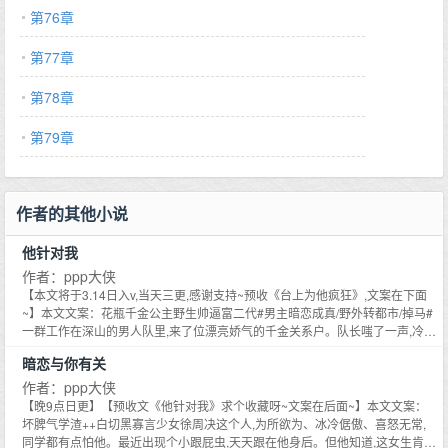
第76章
第77章
第78章
第79章
作者的其他小说
他针对我
作者：ppp大侠
【本文将于3.14日入v,当天三更,感谢支持~预收《台上为他疯狂》,文案在下面
~】本文文案：花瓶千金公主野生帅逼富二代#男主暗恋成真/野外转都市/掉马#
一群工作在深山的男人队里,来了位漂亮娇气的千金关系户。队长嗤了一声,冷
漠:三天,她绝对吃不了这苦,哭着要回去。队员：要是她坚持下来了呢？队长：
暗恋与你有关
我拿头倒吊。三个月后,覃缓拿来一根绳子：江队长,你吊一下呗。江须昂带着几
分了然,轻轻挑眉,尾音撩人：原来你好这口？覃缓：……-她计划在深山里待三
作者：ppp大侠
个月,结果天天被他针对。覃缓认真警告他：我告诉你哦,我背景强大,你们总裁
【晚9点日更】【预收文《他针对我》求个收藏呀~文案在后面~】本文文案：
的独生子是我未婚夫。天知道她从没放在心上,甚至不记得长什么样。江须昂：
坏脾气学渣++白切黑寡言少女徐周决这个人,为所欲为、冰冷倨傲、喜怒无常,
哦？覃缓：是,我们如胶似漆恩相敬如宾,如果你还想保住你的工作最好别欺负我
同学都有点怕他。最近出现个小跟屁虫,天天跟在他身后。但他知道,这女生肯定