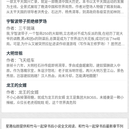
息。好消息：她身旁的男人对她的好感度其实是100%。坏消息：攻略对象搞
一部太平天国兴亡录，就是一部晚清中国大历史。本书以太平天国运动的发展
错了。沅宁看着躺在身边的男人,又看了看幻境里快黑化成煤炭的玄衣少年——
为主线，全景式展现了晚清中国和世界局势。作者对登场人物做了精准刻画，
她真正的攻略对象。沅宁:……做妖有时候也挺无奈的。/宋霁声道心破灭,灵脉
从太平天国的领导者洪秀全、石达开、杨秀清等，到清政府各级官员如林则
尽碎时被一个小姑娘从雪中挖出来带回了家。小姑娘给他治伤,带他看星星,逛灯
徐、左宗棠、曾国藩等，再到天地会、小刀会等社会组织的领导人，同时对各
宇智波带子拒绝修罗场
会,还送了他一盏兔子花灯。小姑娘夸他长得好看,她说她喜欢好看的人。小姑娘
地历史文化进行了介绍。不歪曲，不编造，客观还原真实的细节。
还说她只喜欢他,只想同他成亲。……可是后来,她一声不吭便跑了。再见面,是
作者：三千琉璃
那个与他长得极为相像的门中后辈将人牵到了他面前,想请他为他们证婚。那后
我,宇智波带子,一个智商250的大聪明,立志绝对不成为反派的我,在经历了斑大
辈同他相似的眉眼间却是他从未有过的肆意张扬,以及鲜活的少年气。其身旁的
爷的调教,黑x和团x的阴谋后,总算是成为了世界战力天花板,成功打出了he结
少女似乎也因着羞怯低下了头。宋霁声看着少女头上他送的那支蝴蝶珠钗,薄唇
局。可是,为什么又被突然拉扯进读作综漫游戏（写作海王修罗场）？居然还能
轻抿。证婚么？可是她以前明明说过只喜欢自己,只想同自己成婚的。骗子。/是
召唤其他人物,斑大爷,扉间巨巨,还有柱间大人,泉奈奈……什么？你们居然分别
夜,空旷的洗尘殿内。男人身上熟悉而清冽的气息钻入沅宁的鼻腔之中。而揽着
大明世祖
来自……？卡卡西,救命！！！卡卡西先生【死鱼眼】：……撇开这些不提,那边
沅宁背脊的手臂也小心翼翼却又不容挣脱地收紧,男人眼尾泛红,唇似细密的雨点
那个戴着眼罩、和我长得超像的家伙是怎么回事？五条先生：哟亲爱的带子酱,
作者：飞天缆车
落在沅宁得肩颈处,其眸中是沅宁从未见过的独占欲。可是,他却问：宁宁,不要
好久不见,身体还好吗5t5先生代表综漫世界中的墙头们发出贺电。宇智波带
崇祯十六年，大明柱石孙传庭即将凋零，李自成盘踞襄阳，建奴猖獗欲入中
丢下我好不好？只分给我你对他十分之一的喜欢就好。我还可以同他……一起
子：谁是你亲爱的啊！（）于是,修罗场【划掉】爱与和平满满的综漫游戏,开始
原。作为落魄宗室，朱谊汐怒吼：老子就当明世祖，再兴大明万里江山，景色
喜欢你。屋内温度攀升,男人散落衣袍下腰窝处那枝绯粉色的垂丝海棠也愈加潋
了开篇提示：宇智波带子小姐,是隔壁带土先生的性转体。点开作者专栏,隔壁有
秀丽，岂容建奴践踏？汉人热血，尚未冷却，怎能满地膻腥？
滟。沅宁：书灵, 不是！我们家清冷仙君呢！！食用指南：—1v1 He sc—架空
《[综]卡卡西,我还能抢救下！》这篇文,说的就是带子小姐在火影世界的故事,二
非传统修真小甜饼 勿细究 大概20w字完结—感情剧情交织 存在微恐情节—写
龙王的女婿
百五六十万字左右全免费,足以打发很多时间当然,如若不感兴趣也可以不看,不
得比较慢 但不会坑 喜欢的小宝可以先收藏呀^_^
影响本篇本文观看PS：本文为穿越带土的性转文,觉得这个雷的就不要勉强自
作者：龙王的女婿
己跳坑了,人生苦短,何必自虐,以及,谢绝扒榜单；PPS：本文天雷狗血金手指玛
不小心吞掉薄荷糖，就成为龙王的女婿 龙王是集团大BOSS，未婚妻是一颗小
丽苏（大约）,嘛,反正做好心理准备就对了。别和作者谈逻辑,从作者的智商出
辣椒，众位长老虎视眈眈 呃，这个世界真危险
走后,逻辑它就死很多年了；PPPS：本文纯属yy,如有雷同……话说这个不可能
发生吧？咳,如有任何不适,请迅速点右上角的小叉叉逃生,谢谢合作；亲们,本文
将于3月17日周三入V,V当天3更,请大家多多支持,我会更加努力的。本文晋江独
家发表,拒绝任何形式的转载,盗文党请自重自觉。
星路仙踪提供和竹马一起穿书后小说全文阅读、和竹马一起穿书后最新章节列