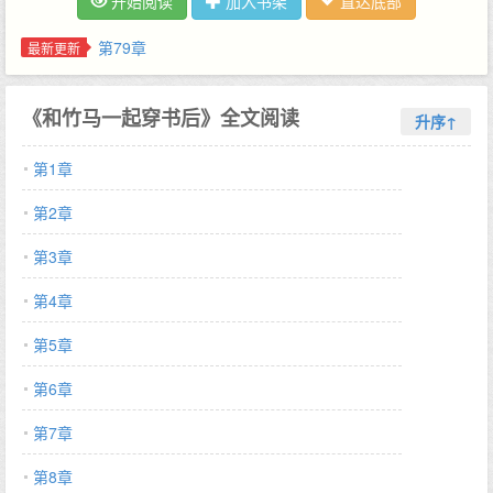
开始阅读
加入书架
直达底部
第79章
最新更新
《和竹马一起穿书后》全文阅读
升序↑
第1章
第2章
第3章
第4章
第5章
第6章
第7章
第8章