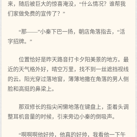
来，随后被巨大的惊喜淹没，“什么情况？谁帮我
们家做免费的宣传了？”
“那——”小秦下巴一扬，朝店角落指去，“活
字招牌。”
位置恰好是昨天路音打卡夕阳美景的地方。最
近的天气格外好，晴空万里，找不到一丝遮挡视线
的云。阳光穿过落地窗，薄薄地撒在角落的男人侧
脸和高挺的鼻梁上。
那双修长的指尖闲懒地落在键盘上，歪着头调
整耳机音量的时候，引来旁边小秦的倒吸声。
“啊啊啊他好帅，他真的好帅，我看他一下午