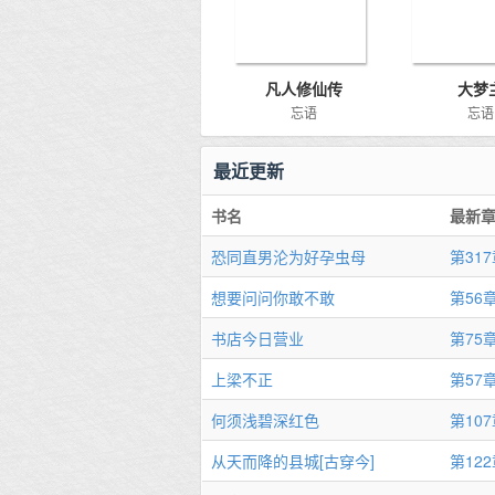
凡人修仙传
大梦
忘语
忘语
最近更新
书名
最新
恐同直男沦为好孕虫母
第31
想要问问你敢不敢
书店今日营业
第75
上梁不正
第57
何须浅碧深红色
第10
从天而降的县城[古穿今]
第12