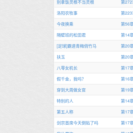
别拿饭灵根不当灵根
第27
洛阳农牧事
第22
今夜换乘
第56
隔壁班的松田君
第14
[足球]霸道青梅俏竹马
第20
扶玉
第20
八零女机长
假千金，我吗？
第16
穿到大周做女官
第19
特别的人
第14章
第五人称
第17
剑宗首席今天倒贴了吗
第17章