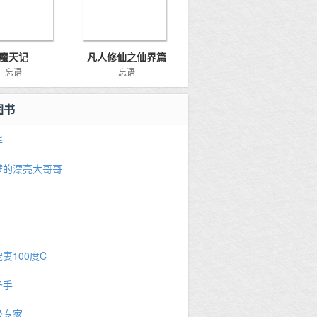
魔天记
凡人修仙之仙界篇
忘语
忘语
图书
岸
壁的漂亮大哥哥
妻100度C
圣手
级专家