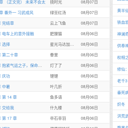
2章 （正文完） 未来不会太
挠时光
08月07日
黄半
3章 番外一 习武成风
绿豆红汤
08月07日
铁血
章 完结章
云上飞鱼
08月07日
章 电车上的意外接触
肥狸猫
08月06日
神澜
章 选择
星光马达加斯加粉晶
08月06日
供奉
章 第二十章
眷里
08月06日
权相
第17章 抱紧气运之子，保命要紧！
灯了了
08月06日
修仙
章 庆功
锂锂
08月06日
老千
章 中暑
叶几折
08月06日
垂死
 第 14 章
鱼多语
08月06日
炽冬
章 交给我
什九楼
08月06日
洪荒
 第 17 章
卒石非羽
08月06日
腹黑