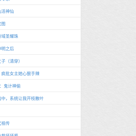
仙活神仙
宏图
奇域圣耀珠
神明之后
之子（清穿）
：疯批女主她心狠手辣
3：鬼计神偷
病中，系统让我开枝散叶
武祖传
总裁坏坏爱