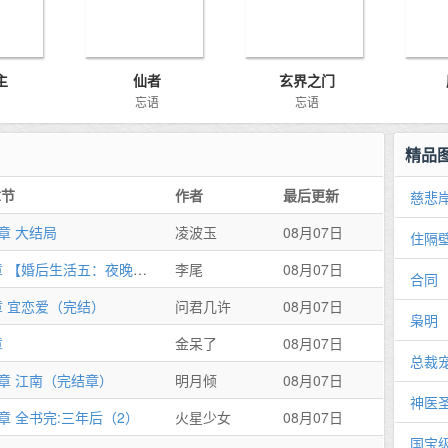
主
仙者
玄界之门
忘语
忘语
精品
章节
作者
最后更新
慈悲
7章 大结局
凌波玉
08月07日
住隔
第56章 【婚后生活五：夜晚的海边】
李尾
08月07日
合同
章 宜恋爱（完结）
问君几许
08月07日
枭明
章
金呆了
08月07日
总裁宠
7章 江南（完结章）
明月倾
08月07日
神医
2章 全书完:三年后（2）
火星少女
08月07日
国宝