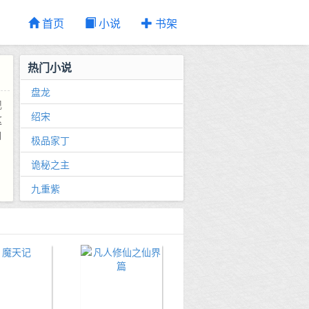
首页
小说
书架
热门小说
盘龙
现
绍宋
这
自
极品家丁
诡秘之主
九重紫