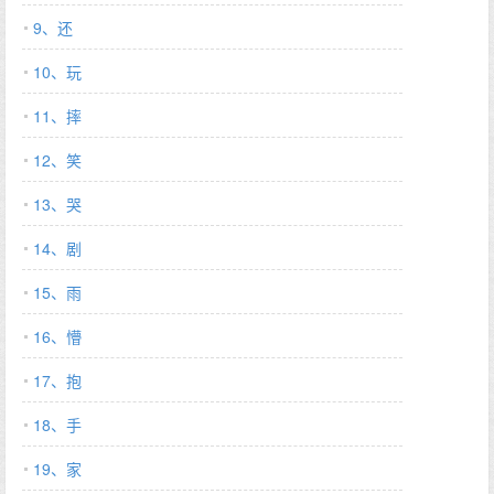
景之哥。 腹黑斯文败类X装坏小乖乖 *不是亲兄妹，没有血缘关系
9、还
预收《蓄意迷恋》 季梨被渣男劈腿那天，暴雨倾盆。 她喝到大
10、玩
醉，遭遇危险时被好心的小帅哥解救。 小哥哥白衬衫，大长腿，细
碎头发湿漉漉的眼。 季梨神志不清，对着小哥哥撒泼了整夜。 第
11、摔
二天酒力尽褪，季梨看着一地狼藉，当场大脑空白落荒而逃。 季梨
以为再不会相遇，谁知人家千山万水找上门来。 还是一双湿漉漉的
12、笑
眸子，你负责吧。 她根本不知道这个责怎么负，她亲完就断片了！
13、哭
一番对话季梨才知道小哥哥比自己还小三岁！ 弟弟看起来可怜兮兮
的，只敢拉着她衣角嗫嚅道：是真的忘了吗？ 大型看门犬1 公司庆
14、剧
功宴，她又喝大了，领导开车送她回家。 被扶着走到住宅楼下，她
跌跌撞撞钥匙都握不住。 屋子门自动开了，黑影一晃扯了她进去，
15、雨
掐着手腕，把她又抵回门上，一双黯淡失控的眸子盯着她，薄唇吐
16、懵
出危险的话语： 梨子，酒好喝吗？ *姐弟恋，三岁年龄差…
17、抱
18、手
19、家