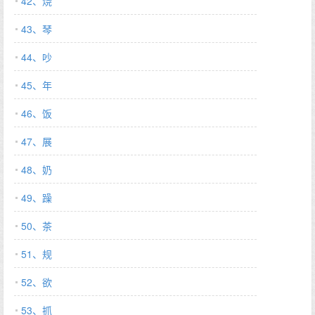
42、烧
43、琴
44、吵
45、年
46、饭
47、展
48、奶
49、躁
50、茶
51、规
52、欲
53、抓