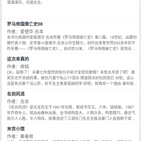
漫漫诸天，问道长生。
罗马帝国衰亡史08
作者：爱德华·吉本
本书为英国作家爱德华·吉本所著《罗马帝国衰亡史》第八集。18世纪，启蒙时
期代表人物、史学泰斗爱德华·吉本以毕生精力，创作出享誉世界200多年的不
朽名著——《罗马帝国衰亡史》。自问世以来，《罗马帝国衰亡史》受到无数
名家的极力推崇，包括哲学泰斗休谟、经济学之父亚当·斯密、全球史奠基人麦
这次来真的
克尼尔、科幻经典《银河帝国》的作者阿西莫夫等。二战时期知名的英国首相
丘吉尔，更是经常在演说中引用书里的金句，其政治和战略思想也深受该书影
作者：席绢
响。《罗马帝国衰亡史》从政治、经济、军事、文化等角度，展现了罗马帝国
OK，投降了！ 夫妻七年居然到快分手前才享受到激情？未免太吊诡了吧？ 那
1300多年由盛而衰、直至毁灭的全过程。博大雄伟的史观加上优美典雅的文
其实也不关她的事，她也只基于私心??混水 顺道捞点好玩的而已 对啦，这么
字，使得西方人一谈及罗马帝国，必定会想到此书。此书也自然而然成为了了
说是有点那个没心肝，好歹女主角曾是她同学 好吧，就再给一个理由 谁叫他们
解罗马帝国不可不读的至高经典。
夫妻制造出来的优良品种要命的吸引她 综合以上种种不成理由的理由 她─杜菲
名剑风流
凡，决定凑上一脚 至于结果，就在不担保范围内了 爱情啊!没有逻辑，不讲道
理…
作者：古龙
《名剑风流》是古龙先生于1961年动笔，断续书写五、六年，缺结尾，1967
年乔奇补上，其后由春秋出版。全书结构庞大，人物众多，构思精巧，悬念气
氛引人入胜，令人惊叹。故事讲述了江湖名门先天无极派掌门人俞放鹤于家中
遭人毒手，其子俞佩玉亲眼目睹父亲惨死却无力相助；后遇未婚妻林黛羽才得
末世小馆
知父亲的好友也一一被人杀害。而最让人难以置信的是就在同一天晚上，这些
人却又奇迹般的起死回生。是有人恶意的玩笑，还是这复生背后隐藏了不为人
作者：秦善官
知的阴谋？武侠小说《名剑风流》是古龙先生于1966年创作，结尾部分由乔奇