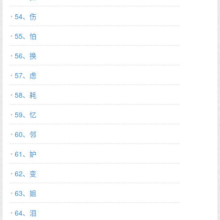
54、伤
55、怕
56、换
57、虑
58、耗
59、忆
60、邻
61、妒
62、变
63、姐
64、泪