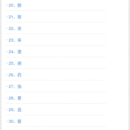
20、腕
21、歌
22、发
23、亲
24、激
25、病
26、药
27、指
28、累
29、逛
30、疲