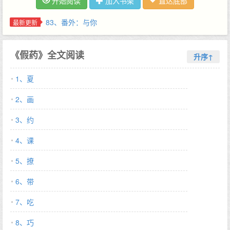
开始阅读
加入书架
直达底部
她吃干抹净后，甩下一句我们分手吧，溜了。 - 复合后，穆忱沉溺
在林予夏给的无边温柔里面，听着她一遍遍说着：忱哥，我最喜欢
83、番外：与你
最新更新
你了。 好像谎言说了一千遍能变成真实一样。 他知道林予夏的甜
腻是假的，痴缠也是假的。 连喜欢都是假的。 林予夏温柔体贴，
《假药》全文阅读
是个完美女友，穆忱却觉得自己熬不下去，予夏，你从没喜欢过
升序↑
我。 他又想和林予夏分手。 不多时，他又反悔，压低了嗓对她
1、夏
说：你爱我一下，就一下，好不好？ 温柔敏感外甜内冷 #当你凝视
深渊时，深渊也在凝视你 *1V1，HE 预收《坏胚》 顾纯还没到T
2、画
大，坏名声已经传遍了T大。 大学开学典礼上，是T大学生会主席
谢景之代表发言，白衬衫，戴眼镜，背脊笔直，一看就是品学兼优
3、约
好学生。 呵，坏胚！顾纯站在主席台下嗤之以鼻。 在心里还要加
4、课
上两句道貌岸然，斯文败类。 顾纯把校纪校规违反了个遍，绩点难
看到极点，期末科科要补考。 这烫手山芋最后落到了学生会，说什
5、撩
么也要让小祖宗顺利毕业。 谢景之与她同系，顺理成章被分配了辅
导的工作去酒吧捉人。 顾纯正和狐朋狗友玩着真心话大冒险，他把
6、带
人从卡座提了起来。 顾纯狠咬他一口，不用你管我。 你做这么多
7、吃
事，不就是为了让我来见你？谢景之拿走她夹在指尖的烟，对她吹
了口，神色冷然，做了个口型，知知。 丝丝绕绕的烟雾里，顾纯恍
8、巧
惚被拉回三年前。 她还没被顾家找回去，她还叫谢知语，她还叫谢