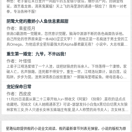
林愁：老子要在末日里开一间超牛的五星级小饭馆，爆炒活尸肉，回锅金线
代笔。全书分上中下三册，共四十章；人物众多，构思精巧，环环相扣的悬念
鲨，酒烹毒龙兽，清蒸鬼翼蝠！天上飞的海里游的通通一锅烩了！我有一对老
引人入胜。现有四个版本的电视剧已被搬上荧幕。
拳，专治各种不服！
阴鸷大佬的撒娇小人鱼信息素超甜
作者：乘星揽月
崇高O霸游雨一觉醒来，忽然意识觉醒，脑海中源源不断的各色画面告诉他。
自己所处的世界原来是一本ABO涩涩文学？！ 而他正是一名痴迷于男主受的工
具Omega，为他追求全星际最强大的Alpha暴君嬴无夜？ 小说中，大总攻嬴无
夜身为帝国宗主阴鸷疯狂、躁郁无情、天赋异禀，特！别！不！是！人！ 从崇
重生第一婚宠：九爷，不许凶我！
山高中到各大军校，再到宇宙联邦全部被他轮了一个遍，而美O战神游雨也不
例外。 他就死在替男主受写情书又送情书的当晚 觉醒意识的游雨拿着情书就
作者：叶怪怪
跑，可偏偏在那一刻，他二次分化成了ABO中罕见的顶级异类Omega人鱼O！
上辈子江晴洛爱错了一个人渣，误把豺狼虎豹当亲人，下场落得一个凄惨。家
灵动的歌声、耀眼的珍珠、顶级的能力、超神的机甲这些，他暂时都没有
破人亡，名声狼藉，连死都不得安宁。重生一世，江晴洛玩算计，装白莲，设
^o^（后面会有哒！） 唯一有的就是一条蛊惑人心的璀璨鱼尾、我见犹怜的金
陷阱，步步为营。渣男深情表白故技重施？一脚踹海里喂鲨鱼。继母恶毒心
色眼眸，以及磕磕巴巴、一说话就状如撒娇的小奶音 游雨：靠！ * 嬴无夜杀出
狠？反手送她豪华小单间，牢底坐穿。继妹白莲绿茶还惦记她男人？送她
宠妃保命日常
嬴家一条血路的最强继承人，崇山高中校霸加校草，帝国联邦顶级战斗武器。
99999整容套餐，疯人院体验生活！顺带拐了华国最尊贵的男人顾九爷当靠
因为血统问题，最终都将走向癫狂暴虐、孤家寡人，被民间戏称为暴君。 所以
山：我看上你了，便宜你了！顾九爷扯了扯领带，暗沉的凤眸邪肆无比：都知
作者：西皮皮
众O只敢远观，完全不敢靠近... 直到有一天，他在校园的泳池内捕获了一条人
道我活不了多久，你嫁给我，到底谁便宜谁？
11月25日凌晨从第二十三章开始入v~预收文《阿棠》《刻骨》,喜欢的话点点
鱼 灿烂的鳞片遮住了人鱼的脸，迷醉的信息素一股一股的涌出来，将泳池都染
收藏吧。完结文《夫人她精通茶艺》可读~瑟瑟发抖小白兔X黑切白切黑大灰狼
成了一片旖旎。 鳍爪紧张的抓着他的领口，每一片鳞片都颤抖不已，他窝在嬴
林家有三女,外人只道长女林玉姝端庄有度,是人人称赞的尚书夫人；次女林玉宜
无夜的怀中娇弱的喊着。 抱抱抱抱 ！ 当晚，暴君嬴无夜没忍住，在水里就把
文采出众,同新科状元一对璧人。幺女林玉仙同样盛名在外,只是这名声却不大好
他标记了！ 一夜之后 听说曾经冰冷疯魔的嬴无夜比以前更疯了，满世界寻找一
听。真真就是个狐媚惑主的妖妃。无品行、无才学,只空有一副妖精皮囊……陛
条早已灭绝的异类人鱼O。 挖地三尺、寻遍星际，更是为了追妻，每天都去O
下便是被她蛊惑的昏庸残暴……让她殉国都是便宜了她。所有人都想要让她死,
星路仙踪提供假药小说全文阅读、假药最新章节列表无弹窗，小说的版权为原
班蹲点！ 全校Omega彻底疯狂，竞相争做灰姑娘，妄图穿上嬴王子的水晶
包括那个对她宠爱无度的皇帝也掐住她的脖子,红着双眼让她同他一起死……林