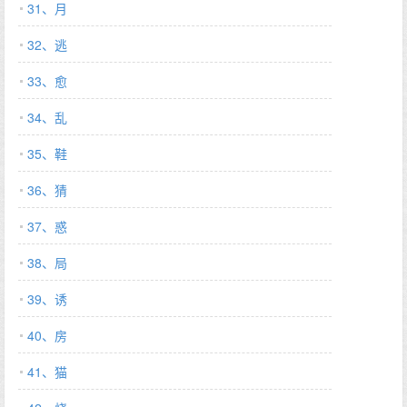
31、月
32、逃
33、愈
34、乱
35、鞋
36、猜
37、惑
38、局
39、诱
40、房
41、猫