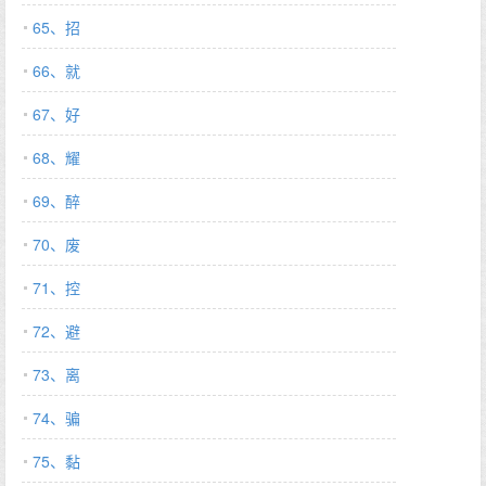
65、招
66、就
67、好
68、耀
69、醉
70、废
71、控
72、避
73、离
74、骗
75、黏