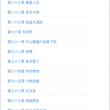
第八十七章 菱皇上位
第八十八章 茶艺大师
第八十九章 丽晶大酒店
第九十章 写武侠
第九十一章 什么都磕只会害了你
第九十二章 师傅
第九十三章 来灵感了
第九十四章 你的梦想
第九十五章 七种武器
第九十六章 白玉京
第九十七章 绯闻男友