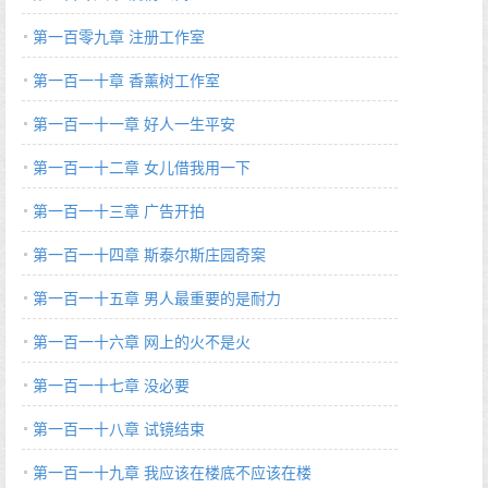
第一百零九章 注册工作室
第一百一十章 香薰树工作室
第一百一十一章 好人一生平安
第一百一十二章 女儿借我用一下
第一百一十三章 广告开拍
第一百一十四章 斯泰尔斯庄园奇案
第一百一十五章 男人最重要的是耐力
第一百一十六章 网上的火不是火
第一百一十七章 没必要
第一百一十八章 试镜结束
第一百一十九章 我应该在楼底不应该在楼