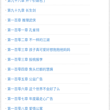
第九十八章 开个价姐包了
第九十九章 长生剑
第一百章 推理武侠
第一百零一章 孔雀翎
第一百零二章 不一样的江湖
第一百零三章 孩子真可爱好想抱抱他妈妈
第一百零三章 投桃报李
第一百零四章 焦头烂额的慧姨
第一百零五章 公益广告
第一百零六章 这个世界不会好了么
第一百零七章 年度最走心广告
第一百零八章 爱情公寓