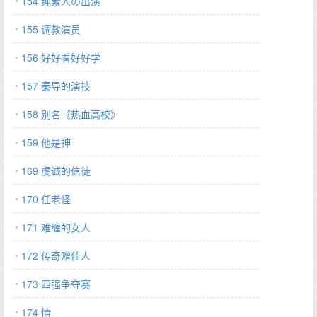
154 纯素人の出演
155 调教演员
156 好好看好好学
157 秦导的演技
158 别名《热血高校》
159 他是神
169 虔诚的信徒
170 任老怪
171 难缠的女人
172 传奇赠佳人
173 四强争夺赛
174 情