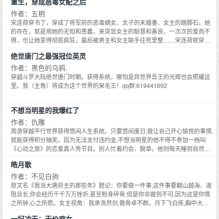
重生，穿成恶毒女配之后
东宫后,徐晚瑜开始了她的咸鱼日常。干饭,睡觉,轻飘飘地给太子找麻烦。闲着
没事做做糕点,结果没想到——反派：太子妃私刻玉玺,理当重罚！皇后：蛋黄酥
作者：五枂
不错,你要不要来一个？御史大夫：确实不成体统,泡芙还有多的吗？户部尚书：
宋连荷穿书了，穿成了将军府的恶毒嫡女、太子的未婚妻、女主的踏脚石。她
就知道吃吃吃！就不能给我留一个雪媚娘？皇帝：这不是朕用来印在慕斯上的
的存在，就是用她的无知和愚蠢，来突显女主的聪慧和善良，一次次的爱而不
图案么？反派：？？？**太子殿下重生了。彼时他临终前视为性命的太子妃还
得，也让她变得彻底疯狂，最后被男主和女主联手往死里整……宋连荷就穿在
只是宣荣侯府内的一个小庶女,天天在外头瞎蹦跶。他终于如愿娶到了太子妃。
恶毒女配给女主下药，结果被女主机智化解，自己却失了身的节骨眼。破庙
绝世唐门之最强冠位英灵
夜半,太子殿下挥退内侍,附在太子妃耳边道：如果有人接近你,肯定不是因为喜
里，她一边自救一边对着浑身不能动的男人说：你放心，我会对你负责的……
欢你,他们都是觊觎你的天命。嗯……也就是说,他们其实都是想做皇帝。太子
事后，女人却拎起裙子逃之夭夭，反派睁开双眼，眼里淬着冷冽阴毒：我要她
作者：黑色的乌鸦.
妃：那么你呢？太子殿下：我跟他们不一样,我是为了跟你生孩子。——观观,我
死！
穿越斗罗大陆绝世唐门时期。获得系统，哪怕是异世界吾王的光辉也会照耀这
愿为你奉上你想要的一切。——你把我前几日喜欢上的那个小倌……——休
里。我（主角）将成为这个世界的呆毛王！qq群:619441692
想。*女主穿越,男主重生*徐晚瑜（观观）上一世与这一世都是同一个人,即穿越
后的女主*女主并非宣荣侯庶女,另有显赫身世——————预收《一篇古言虐
文》我还记得我十七岁时成亲的那一日,锣鼓喧天,十里红妆。整个上京的贵女莫
不想当明星的我爆红了
不歆羡,只因我的夫君是卓绝群伦的皇五子——晋王萧慎珩。我与他两情相悦、
作者：仇雕
羡煞旁人,至少,那时候的我是这般以为。而在嫁给他的第六年,我终于认清了现
周游穿越平行世界获得悠闲人生系统。只要悠闲度日,做让自己开心愉悦的事情,
实。我时常问我自己,我究竟是谁呢？我是有名无分的晋王妃,是全族流放的罪
就能获得积分抽奖。因为无法支付违约金,不想当明星的他不得不参加一档叫
女,是他不屑一顾的奴婢与玩物。*虐文,后期追妻火葬场,追妻前和追妻后篇幅都
《心动之旅》的恋爱真人秀节目。别人忙着约会、脱单。他则每天睡到自然醒,
不会少,不保证HE——————完结文：1、《第一行情诗》竞赛保送生女主X
沙滩日光浴,游泳、浮潜、冲浪……完全开启了度假模式,全然没将谈恋爱当回
高冷禁欲系男主算法工程师女主X法学副教授男主从校园到婚纱2、《他的小甜
皓月歌
事。但没想到却因为这种自由散漫的态度和个性圈粉无数,意外爆红。周游我没
鹿》杜晚晚从小到大,一直觉得只要有钱,就可以每天都开开心心的。虽然她没钱
想红啊！当周游红遍全球的时候,采访时记者问周先生您最大的烦恼是什么？周
作者：不见白驹
的二十年里,过得也挺开心的。后来,她嫁给沈斯越,变成了一个有钱人。果然,有
游太红了。
原文名《我当大唐府主的那些年》题记：你要做一件事,这件事要翻山越海、道
钱后的每一天都更加开心了:D热衷饰演小角色的杜晚晚因为一个龙套角色火了,
阻且长,你会经历千千万万挫折,甚至粉身碎骨,但是你非做到不可,因为这是你情
粉丝们歇斯底里地喊：小姐姐,我们陪着你走花路！杜晚晚：别别别,花路太挤,
之所钟,心之所愿。女主视角：我承浩然剑,傲骨卓不群。月下飞白练,胸中大道
我喜欢坐阿斯顿马丁出门。3、《请带废柴的我上清华》沙雕小甜文,是作者君
鸣。李璧月是大唐承剑府主,是一柄孤峭的剑。剑锋所指,诸邪败退。她武功高
自己目前最满意的一部作品。虽然数据不太好,但可以看看评论,入股不亏！！这
一妃冲天：天价庶女