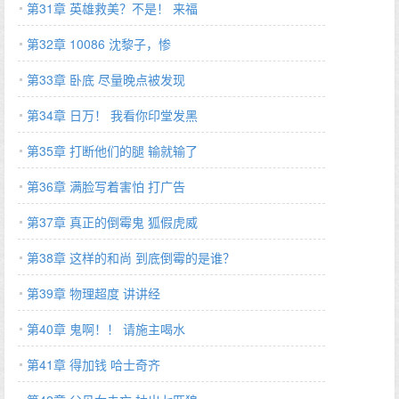
第31章 英雄救美？不是！ 来福
第32章 10086 沈黎子，惨
第33章 卧底 尽量晚点被发现
第34章 日万！ 我看你印堂发黑
第35章 打断他们的腿 输就输了
第36章 满脸写着害怕 打广告
第37章 真正的倒霉鬼 狐假虎威
第38章 这样的和尚 到底倒霉的是谁？
第39章 物理超度 讲讲经
第40章 鬼啊！！ 请施主喝水
第41章 得加钱 哈士奇齐