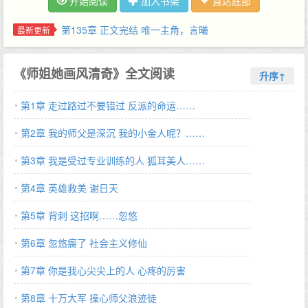
开始阅读
加入书架
直达底部
手为强？ 某筋脉尽断的前天才：我会被侮辱，会被打骂，但是我要
忍莫欺少年穷？ 被下毒虐待的小可怜：果然根本没有人会在意我的
第135章 正文完结 唯一主角，言曦
最新更新
死活 被迫入魔的废人：我如今这样，天下之大，竟无什么？ 言
曦：谁允许你们妄自菲薄的！你们明明都是我最至亲至爱的师弟
《师姐她画风清奇》全文阅读
啊！ 龙傲天一号：我才是师姐最心爱的师弟！ 龙傲天二号：我的
升序↑
外挂就是师姐的外挂。 龙傲天三号：为了师姐哐哐撞大墙！ 某个
第1章 走过路过不要错过 反派的命运……
魔尊：呸！这是本尊的 言曦：嗯？ 魔尊（委委屈屈）：本尊是你
的。 许多年后玄剑峰四人组在整个修真界被人谈之色变天下良心共
第2章 我的师父是深沉 我的小金人呢？……
八石，天下人共分一斗，玄剑峰倒扣两斗！ 所有弟子都对大师姐赞
叹不已。 言曦一脸冷漠：不过都是我的工具人罢辽！ 非买股，有
第3章 我是受过专业训练的人 狐耳美人……
男主，其他人都是亲情友情…
第4章 英雄救美 谢日天
第5章 背刺 这招啊……忽悠
第6章 忽悠瘸了 社会主义修仙
第7章 你是我心尖尖上的人 心疼的厉害
第8章 十万大军 操心师父浪迹徒