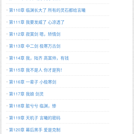
第110章 临渊长大了 所有的灵石都给言曦
第111章 我要发威了 心凉透了
第112章 寂寞剑 嗯，矫情剑
第113章 中二剑 极寒万古剑
第114章 我，陆齐 高富帅，有钱
第115章 我不是人 你才是狗！
第116章 一辈子 小极寒剑
第117章 我娘 剑灵
第118章 脏兮兮 临渊，惨
第119章 天机子 言曦的密码
第120章 幕后黑手 爱是克制