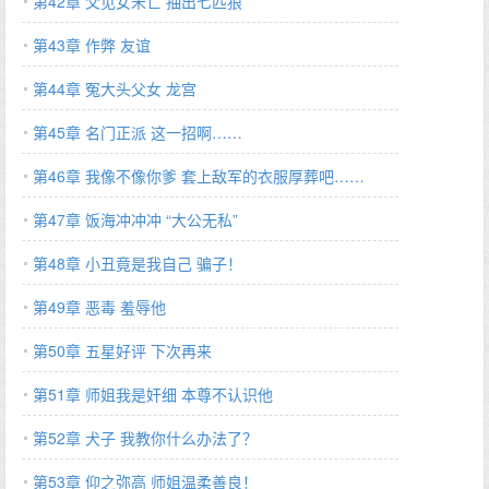
第42章 父见女未亡 抽出七匹狼
第43章 作弊 友谊
第44章 冤大头父女 龙宫
第45章 名门正派 这一招啊……
第46章 我像不像你爹 套上敌军的衣服厚葬吧……
第47章 饭海冲冲冲 “大公无私”
第48章 小丑竟是我自己 骗子！
第49章 恶毒 羞辱他
第50章 五星好评 下次再来
第51章 师姐我是奸细 本尊不认识他
第52章 犬子 我教你什么办法了？
第53章 仰之弥高 师姐温柔善良！