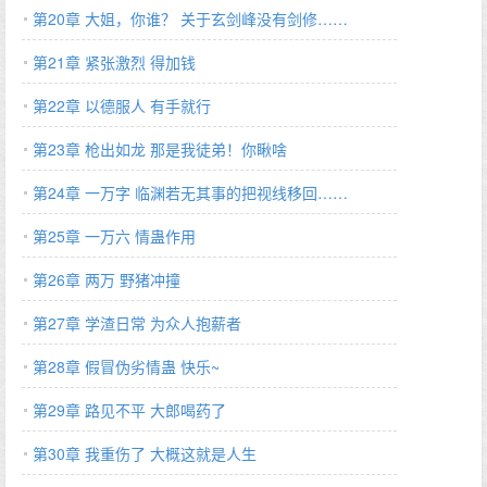
第20章 大姐，你谁？ 关于玄剑峰没有剑修……
第21章 紧张激烈 得加钱
第22章 以德服人 有手就行
第23章 枪出如龙 那是我徒弟！你瞅啥
第24章 一万字 临渊若无其事的把视线移回……
第25章 一万六 情蛊作用
第26章 两万 野猪冲撞
第27章 学渣日常 为众人抱薪者
第28章 假冒伪劣情蛊 快乐~
第29章 路见不平 大郎喝药了
第30章 我重伤了 大概这就是人生