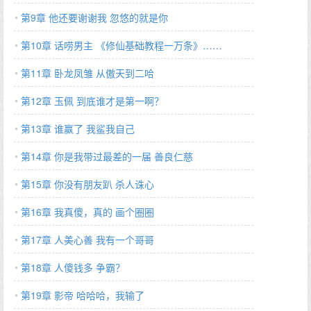
第9章 他还要谢谢我 忽悠的就是你
第10章 话唠男主 《修仙基础教程一万条》……
第11章 卧龙凤雏 从傲天到二哈
第12章 玉佩 到底谁才是第一啊？
第13章 谁赢了 我鲨我自己
第14章 你是我带过最差的一届 善良仁慈
第15章 你没有朋友趴 杀人诛心
第16章 我真傻，真的 画个圈圈
第17章 人美心善 我有一个哥哥
第18章 人傻钱多 争霸？
第19章 影帝 哈哈哈，我输了