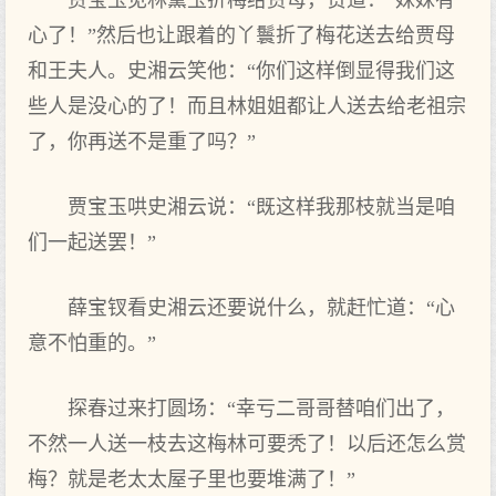
贾宝玉见林黛玉折梅给贾母，赞道：“妹妹有
心了！”然后也让跟着的丫鬟折了梅花送去给贾母
和王夫人。史湘云笑他：“你们这样倒显得我们这
些人是没心的了！而且林姐姐都让人送去给老祖宗
了，你再送不是重了吗？”
贾宝玉哄史湘云说：“既这样我那枝就当是咱
们一起送罢！”
薛宝钗看史湘云还要说什么，就赶忙道：“心
意不怕重的。”
探春过来打圆场：“幸亏二哥哥替咱们出了，
不然一人送一枝去这梅林可要秃了！以后还怎么赏
梅？就是老太太屋子里也要堆满了！”