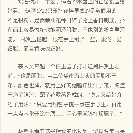
说着揭开一个婆子捧着的木盘上的宣窑瓷盒给
她看，“这两盒20只玉簪花棒里盛的是敷面用的，
不是铅粉，是紫茉莉花种研碎了兑上香料制成。扑
在面上容易匀净也能润泽肌肤，不像别的粉青重涩
滞。”林黛玉捻起一根在手上倒了一些，果然十分
细腻，而且香味也正好。
袭人又拿起一个白玉盒子打开送到林黛玉眼
前，“这是胭脂，宝二爷嫌市面上卖的胭脂不干
净，颜色也薄，就用上好的胭脂拧出汁子来，淘澄
干净了渣滓，配了花露蒸叠成的。”说完又给她介
绍了用法：“只要用细簪子挑一点在手心里，再用
一点点水化开涂在唇上，手心里就够打颊腮了。”
林黛玉看着这些精致的化妆品。深觉贾宝玉是