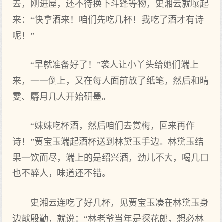
去，刚进屋，还不待换下斗篷等物，史湘云就嚷起
来：“快拿酒来！咱们先吃几杯！我吃了酒才有诗
呢！”
“早就准备好了！”袭人让小丫头给她们端上
来，一一倒上，又在每人面前放了纸笔，然后和晴
雯、麝月几人开始研墨。
“妹妹吃杯酒，然后咱们去赏梅，回来再作
诗！”贾宝玉端起酒杯送到林黛玉手边。林黛玉结
果一饮而尽，端上的是绍兴酒，劲儿不大，喝几口
也不醉人，味道还不错。
史湘云连吃了好几杯，见贾宝玉凑在林黛玉身
边献殷勤，就说：“林老爷当年是探花郎，想必林