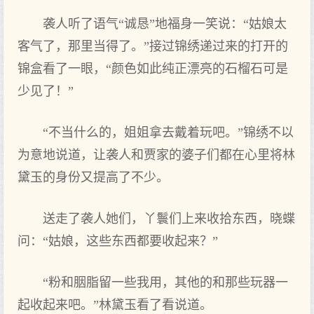
袭人听了语气“诚恳”地福身一笑说：“姑娘太
客气了，那里当得了。”接过锦绣递过来的打开的
锦盒看了一眼，“颜色如此纯正漂亮的石榴石可是
少见了！”
“不当什么的，姐姐拿去戴着玩吧。”锦绣不以
为意地说道，让袭人和贾家的婆子们都在心里将林
黛玉的身份又提高了不少。
送走了袭人她们，丫鬟们上来收拾东西，晓蝶
问：“姑娘，这些东西都要收起来？”
“粉和胭脂留一些我用，其他的和那些玩器一
起收起来吧。”林黛玉看了看说道。