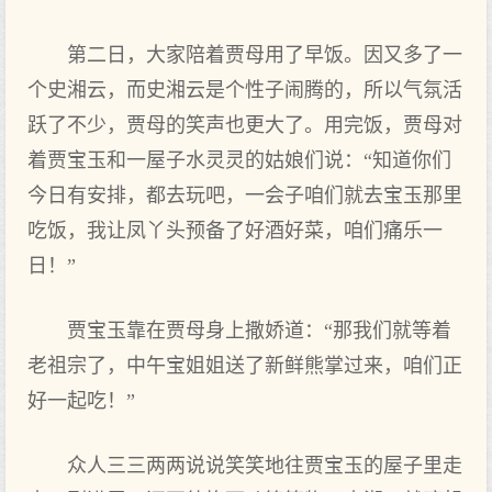
第二日，大家陪着贾母用了早饭。因又多了一
个史湘云，而史湘云是个性子闹腾的，所以气氛活
跃了不少，贾母的笑声也更大了。用完饭，贾母对
着贾宝玉和一屋子水灵灵的姑娘们说：“知道你们
今日有安排，都去玩吧，一会子咱们就去宝玉那里
吃饭，我让凤丫头预备了好酒好菜，咱们痛乐一
日！”
贾宝玉靠在贾母身上撒娇道：“那我们就等着
老祖宗了，中午宝姐姐送了新鲜熊掌过来，咱们正
好一起吃！”
众人三三两两说说笑笑地往贾宝玉的屋子里走