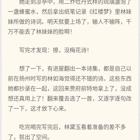
她走到凉亭中，用二乔牡丹式样的琉璃盏泡了
一盏蜂蜜水，然后拿出纸笔记录《红楼梦》里林妹
妹所做的诗词。明天就要上场了，输人不输阵，千
万不能丢了林妹妹的脸啊！
写完才发现：擦，没梅花诗！
想了一下，有进屋翻出一本诗集，都是自己以
前在扬州时写的林如海觉得还不错的诗。这些东西
她都抄录在一起，这回来贾府前特地拿上了，没成
想还真用上了！翻来覆去选了一首，又逐字逐句改
了一下，这才放下心来。
吃完喝完写完后，林黛玉看着准备的差不多
了，就出了空间。