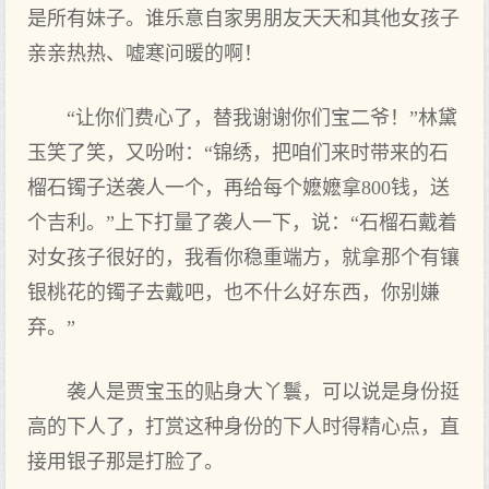
是所有妹子。谁乐意自家男朋友天天和其他女孩子
亲亲热热、嘘寒问暖的啊！
“让你们费心了，替我谢谢你们宝二爷！”林黛
玉笑了笑，又吩咐：“锦绣，把咱们来时带来的石
榴石镯子送袭人一个，再给每个嬷嬷拿800钱，送
个吉利。”上下打量了袭人一下，说：“石榴石戴着
对女孩子很好的，我看你稳重端方，就拿那个有镶
银桃花的镯子去戴吧，也不什么好东西，你别嫌
弃。”
袭人是贾宝玉的贴身大丫鬟，可以说是身份挺
高的下人了，打赏这种身份的下人时得精心点，直
接用银子那是打脸了。