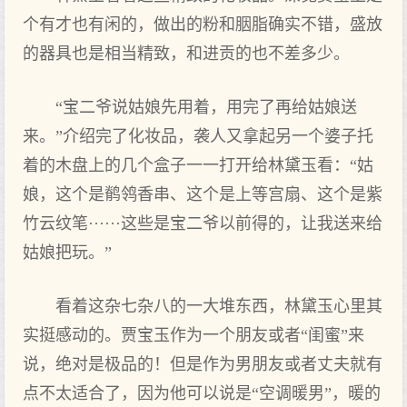
个有才也有闲的，做出的粉和胭脂确实不错，盛放
的器具也是相当精致，和进贡的也不差多少。
“宝二爷说姑娘先用着，用完了再给姑娘送
来。”介绍完了化妆品，袭人又拿起另一个婆子托
着的木盘上的几个盒子一一打开给林黛玉看：“姑
娘，这个是鹡鸰香串、这个是上等宫扇、这个是紫
竹云纹笔······这些是宝二爷以前得的，让我送来给
姑娘把玩。”
看着这杂七杂八的一大堆东西，林黛玉心里其
实挺感动的。贾宝玉作为一个朋友或者“闺蜜”来
说，绝对是极品的！但是作为男朋友或者丈夫就有
点不太适合了，因为他可以说是“空调暖男”，暖的