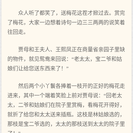
众人听了都笑了，送梅花这茬才掀过去。赏完
了梅花，大家一边想着诗句一边三三两两的说笑着
往回走。
贾母和王夫人、王熙凤正在商量省亲园子里缺
的物件，就见鸳鸯来回说：“老太太，宝二爷和姑
娘们让给您送东西来了！”
然后两个小丫鬟各捧着一枝开的正好的梅花走
进来，其中一个端着笑脸上前对贾母说：“回老太
太，二爷和姑娘们在院子里赏梅，看梅花开得好，
就折了给您和太太送来插瓶。这枝是林姑娘选的，
那枝是宝二爷选的，太太的那枝送到太太的院子里