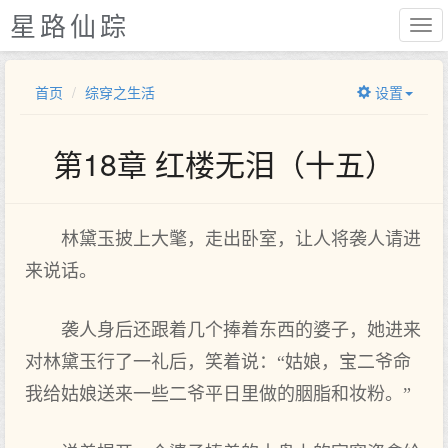
星路仙踪
首页
综穿之生活
设置
第18章 红楼无泪（十五）
林黛玉披上大氅，走出卧室，让人将袭人请进
来说话。
袭人身后还跟着几个捧着东西的婆子，她进来
对林黛玉行了一礼后，笑着说：“姑娘，宝二爷命
我给姑娘送来一些二爷平日里做的胭脂和妆粉。”